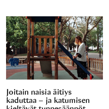
Joitain naisia äitiys
kaduttaa – ja katumisen
kieltävät tunnesäännöt