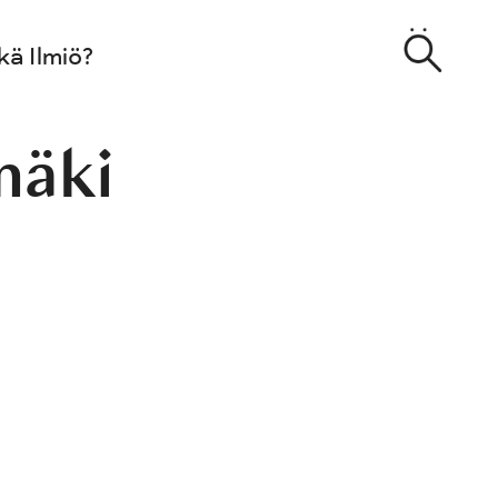
kä Ilmiö?
mäki