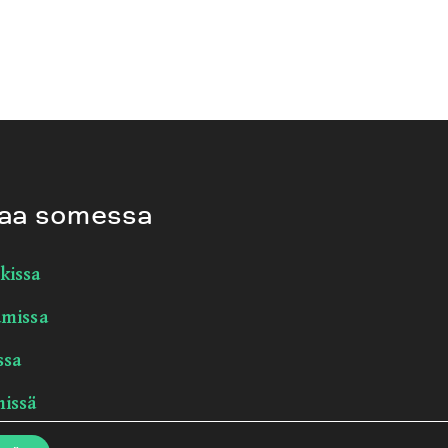
aa somessa
kissa
amissa
ssa
nissä