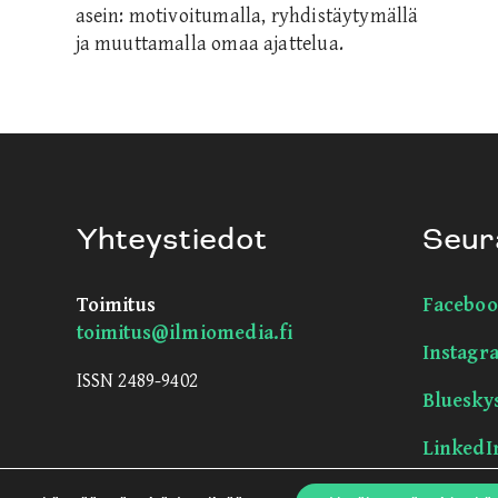
asein: motivoitumalla, ryhdistäytymällä
ja muuttamalla omaa ajattelua.
Yhteystiedot
Seur
Toimitus
Faceboo
toimitus@ilmiomedia.fi
Instagr
ISSN 2489-9402
Bluesky
LinkedI