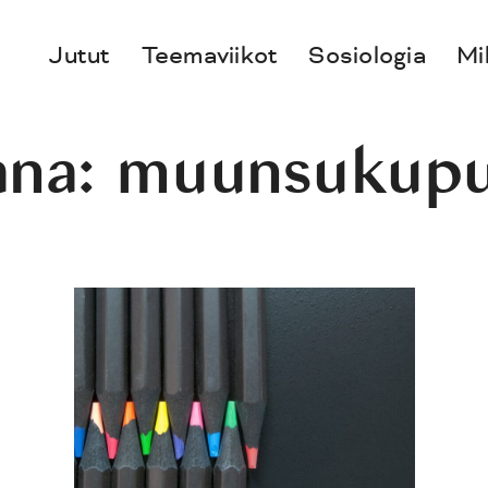
Jutut
Teemaviikot
Sosiologia
Mi
ana:
muunsukupu