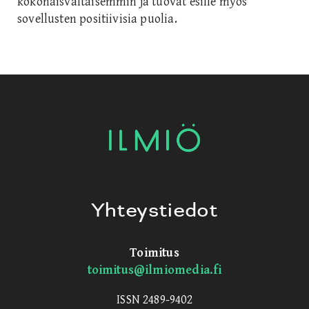
kokonaisvaltaisemmin ja tuovat esille myös
sovellusten positiivisia puolia.
Yhteystiedot
Toimitus
toimitus@ilmiomedia.fi
ISSN 2489-9402