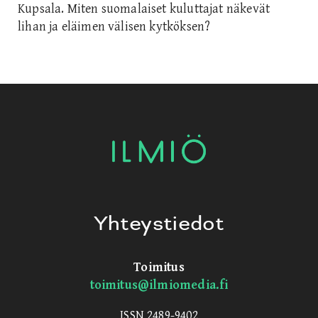
Kupsala. Miten suomalaiset kuluttajat näkevät
lihan ja eläimen välisen kytköksen?
Yhteystiedot
Toimitus
toimitus@ilmiomedia.fi
ISSN 2489-9402