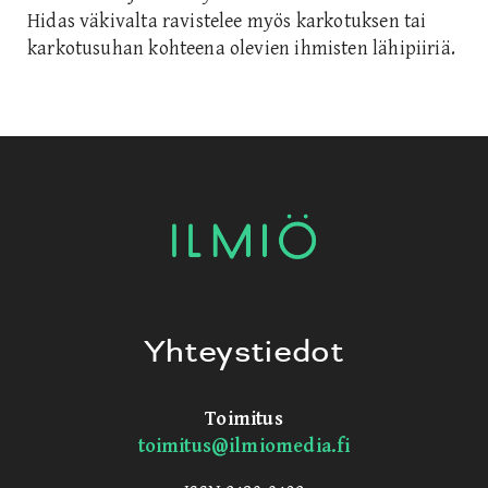
Hidas väkivalta ravistelee myös karkotuksen tai
karkotusuhan kohteena olevien ihmisten lähipiiriä.
Yhteystiedot
Toimitus
toimitus@ilmiomedia.fi