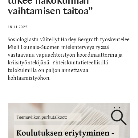
tukee näkökulman
vaihtamisen taitoa”
18.11.2025
Sosiologiasta väitellyt Harley Bergroth työskentelee
Mieli Lounais-Suomen mielenterveys ry:ssä
vastaavana vapaaehtoistyön koordinaattorina ja
kriisityöntekijänä. Yhteiskuntatieteellisillä
tulokulmilla on paljon annettavaa
kohtaamistyöhön.