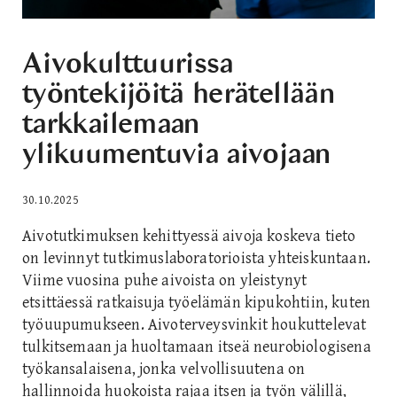
Aivokulttuurissa
työntekijöitä herätellään
tarkkailemaan
ylikuumentuvia aivojaan
30.10.2025
Aivotutkimuksen kehittyessä aivoja koskeva tieto
on levinnyt tutkimuslaboratorioista yhteiskuntaan.
Viime vuosina puhe aivoista on yleistynyt
etsittäessä ratkaisuja työelämän kipukohtiin, kuten
työuupumukseen. Aivoterveysvinkit houkuttelevat
tulkitsemaan ja huoltamaan itseä neurobiologisena
työkansalaisena, jonka velvollisuutena on
hallinnoida huokoista rajaa itsen ja työn välillä,